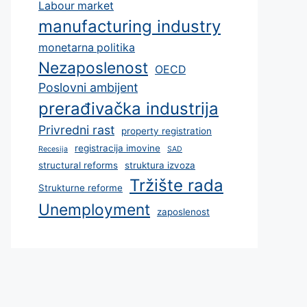
Labour market
manufacturing industry
monetarna politika
Nezaposlenost
OECD
Poslovni ambijent
prerađivačka industrija
Privredni rast
property registration
registracija imovine
Recesija
SAD
structural reforms
struktura izvoza
Tržište rada
Strukturne reforme
Unemployment
zaposlenost