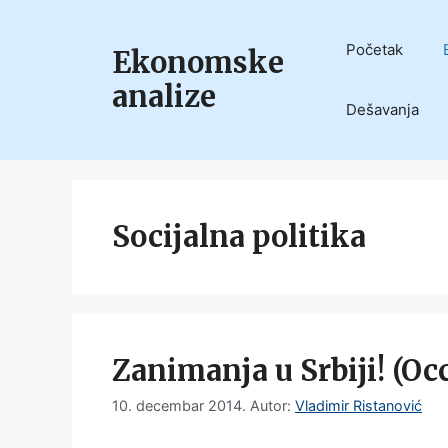
Skip
to
Početak
Ekonomske
content
analize
Dešavanja
Socijalna politika
Zanimanja u Srbiji! (Oc
10. decembar 2014.
Autor:
Vladimir Ristanović