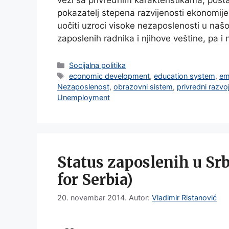
vezi sa privrednim karakteristikama, post
pokazatelj stepena razvijenosti ekonomije
uočiti uzroci visoke nezaposlenosti u našoj
zaposlenih radnika i njihove veštine, pa i
Categories
Socijalna politika
Tags
economic development
,
education system
,
em
Nezaposlenost
,
obrazovni sistem
,
privredni razvo
Unemployment
Status zaposlenih u Sr
for Serbia)
20. novembar 2014.
Autor:
Vladimir Ristanović