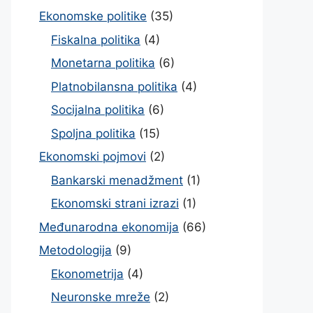
Ekonomske politike
(35)
Fiskalna politika
(4)
Monetarna politika
(6)
Platnobilansna politika
(4)
Socijalna politika
(6)
Spoljna politika
(15)
Ekonomski pojmovi
(2)
Bankarski menadžment
(1)
Ekonomski strani izrazi
(1)
Međunarodna ekonomija
(66)
Metodologija
(9)
Ekonometrija
(4)
Neuronske mreže
(2)