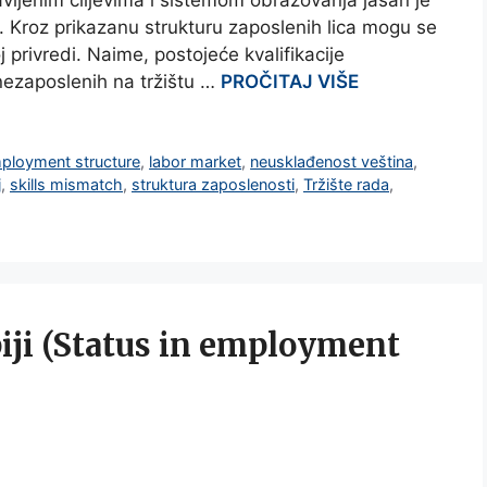
avljenim ciljevima i sistemom obrazovanja jasan je
. Kroz prikazanu strukturu zaposlenih lica mogu se
 privredi. Naime, postojeće kvalifikacije
 nezaposlenih na tržištu …
PROČITAJ VIŠE
ployment structure
,
labor market
,
neusklađenost veština
,
j
,
skills mismatch
,
struktura zaposlenosti
,
Tržište rada
,
biji (Status in employment