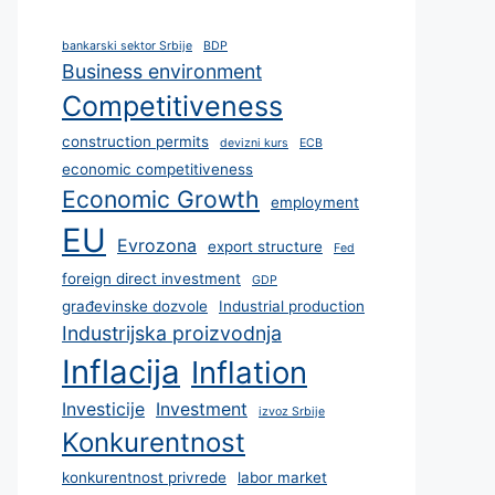
bankarski sektor Srbije
BDP
Business environment
Competitiveness
construction permits
devizni kurs
ECB
economic competitiveness
Economic Growth
employment
EU
Evrozona
export structure
Fed
foreign direct investment
GDP
građevinske dozvole
Industrial production
Industrijska proizvodnja
Inflacija
Inflation
Investicije
Investment
izvoz Srbije
Konkurentnost
konkurentnost privrede
labor market