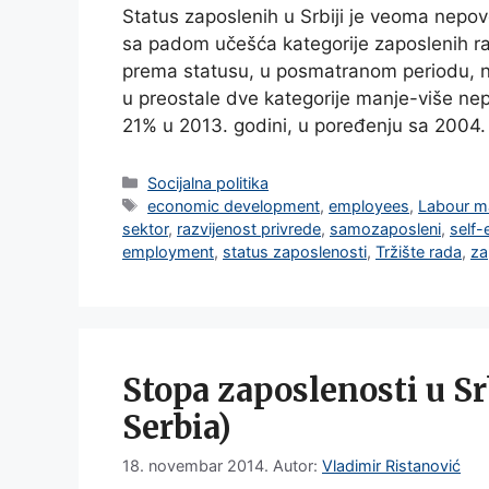
Status zaposlenih u Srbiji je veoma nepo
sa padom učešća kategorije zaposlenih ra
prema statusu, u posmatranom periodu, naj
u preostale dve kategorije manje-više n
21% u 2013. godini, u poređenju sa 2004
Categories
Socijalna politika
Tags
economic development
,
employees
,
Labour m
sektor
,
razvijenost privrede
,
samozaposleni
,
self
employment
,
status zaposlenosti
,
Tržište rada
,
za
Stopa zaposlenosti u S
Serbia)
18. novembar 2014.
Autor:
Vladimir Ristanović