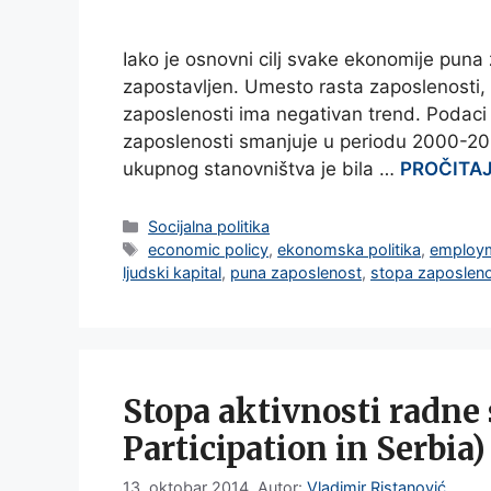
Iako je osnovni cilj svake ekonomije puna z
zapostavljen. Umesto rasta zaposlenosti, 
zaposlenosti ima negativan trend. Podaci
zaposlenosti smanjuje u periodu 2000-20
ukupnog stanovništva je bila …
PROČITAJ
Categories
Socijalna politika
Tags
economic policy
,
ekonomska politika
,
employm
ljudski kapital
,
puna zaposlenost
,
stopa zaposleno
Stopa aktivnosti radne 
Participation in Serbia)
13. oktobar 2014.
Autor:
Vladimir Ristanović