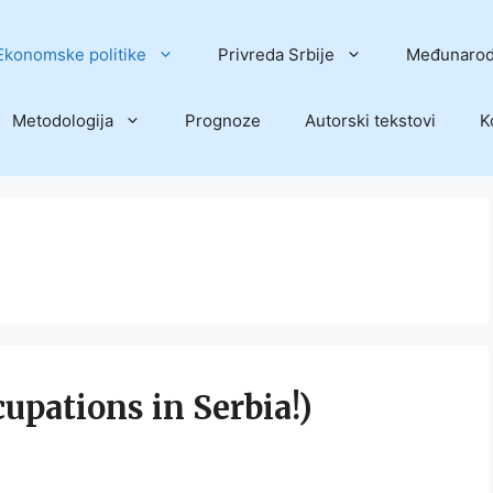
Ekonomske politike
Privreda Srbije
Međunarod
Metodologija
Prognoze
Autorski tekstovi
K
cupations in Serbia!)