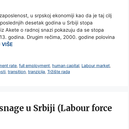
aposlenost, u srpskoj ekonomiji kao da je taj cilj
poslednjih desetak godina u Srbiji stopa
 iz Akete o radnoj snazi pokazuju da se stopa
13. godina. Drugim rečima, 2000. godine polovina
 VIŠE
ent rate
,
full employment
,
human capital
,
Labour market
,
sti
,
transition
,
tranzicija
,
Tržište rada
snage u Srbiji (Labour force