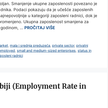
voljan. Smanjenje ukupne zaposlenosti povezano je
dnika. Podaci pokazuju da je učešće zaposlenih
nepovoljnije u kategoriji zaposleni radnici, dok je
epromenjeno. Ukupna zaposlenost smanjena za
. godinom, …
PROČITAJ VIŠE
arket
,
mala i srednja preduzeća
,
private sector
,
privatni
-employed
,
small and medium-sized enterprises
,
status in
posleni radnici
rbiji (Employment Rate in