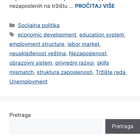
nezaposlenih na tržištu …
PROČITAJ VIŠE
Categories
Socijalna politika
Tags
economic development
,
education system
,
employment structure
,
labor market
,
neusklađenost veština
,
Nezaposlenost
,
obrazovni sistem
,
privredni razvoj
,
skills
mismatch
,
struktura zaposlenosti
,
Tržište rada
,
Unemployment
Pretraga
Pretraga