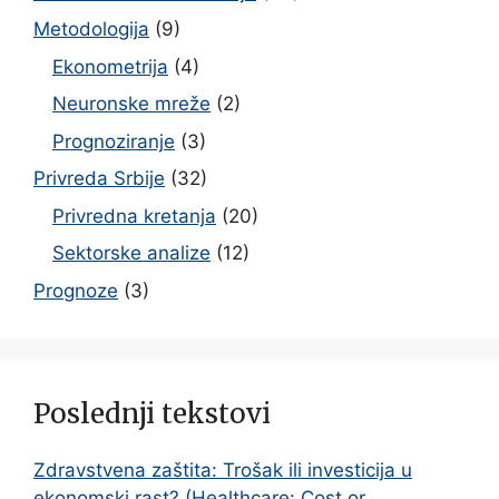
Metodologija
(9)
Ekonometrija
(4)
Neuronske mreže
(2)
Prognoziranje
(3)
Privreda Srbije
(32)
Privredna kretanja
(20)
Sektorske analize
(12)
Prognoze
(3)
Poslednji tekstovi
Zdravstvena zaštita: Trošak ili investicija u
ekonomski rast? (Healthcare: Cost or