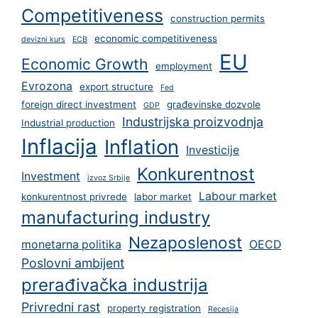
Competitiveness
construction permits
economic competitiveness
devizni kurs
ECB
EU
Economic Growth
employment
Evrozona
export structure
Fed
foreign direct investment
građevinske dozvole
GDP
Industrijska proizvodnja
Industrial production
Inflacija
Inflation
Investicije
Konkurentnost
Investment
izvoz Srbije
Labour market
konkurentnost privrede
labor market
manufacturing industry
Nezaposlenost
monetarna politika
OECD
Poslovni ambijent
prerađivačka industrija
Privredni rast
property registration
Recesija