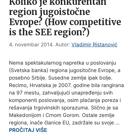
Koliko je konkurentan
region jugoistočne
Evrope? (How competitive
is the SEE region?)
4. novembar 2014.
Autor:
Vladimir Ristanović
Nema spektakularnog napretka u poslovanju
(Svetska banka) regiona jugositočne Evrope, a
posebno Srbije. Susedne zemlje ipak bolje.
Recimo, Hrvatska je 2007. godine bila rangirana
na 97 mestu, zahvaljujući unapređenju svih
komponenti poslovanja, osim plaćanja poreza i
rešavanja trgovinskih sporazuma. Slično je sa
Makedonijom i Crnom Gorom. Ostale zemlje
regiona, inače članice EU, zadržale su svoje …
PROČITAJ VIŠE