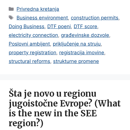
Categories
Privredna kretanja
Tags
Business environment
,
construction permits
,
Doing Business
,
DTF poeni
,
DTF score
,
electricity connection
,
građevinske dozvole
,
Poslovni ambijent
,
priključenje na struju
,
property registration
,
registracija imovine
,
structural reforms
,
strukturne promene
Šta je novo u regionu
jugoistočne Evrope? (What
is the new in the SEE
region?)