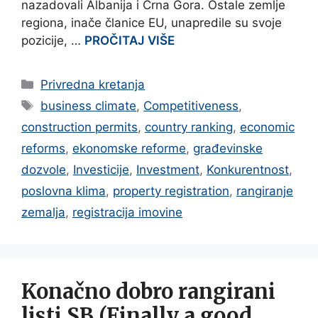
nazadovali Albanija i Crna Gora. Ostale zemlje
regiona, inače članice EU, unapredile su svoje
pozicije, …
PROČITAJ VIŠE
Categories
Privredna kretanja
Tags
business climate
,
Competitiveness
,
construction permits
,
country ranking
,
economic
reforms
,
ekonomske reforme
,
građevinske
dozvole
,
Investicije
,
Investment
,
Konkurentnost
,
poslovna klima
,
property registration
,
rangiranje
zemalja
,
registracija imovine
Konačno dobro rangirani
listi SB (Finally a good