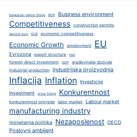
Business environment
bankarski sektor Srbije
BDP
Competitiveness
construction permits
economic competitiveness
devizni kurs
ECB
EU
Economic Growth
employment
Evrozona
export structure
Fed
foreign direct investment
građevinske dozvole
GDP
Industrijska proizvodnja
Industrial production
Inflacija
Inflation
Investicije
Konkurentnost
Investment
izvoz Srbije
Labour market
konkurentnost privrede
labor market
manufacturing industry
Nezaposlenost
monetarna politika
OECD
Poslovni ambijent