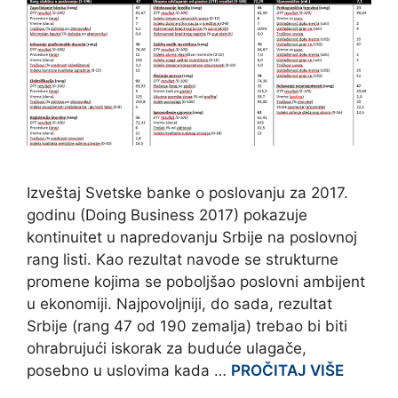
Izveštaj Svetske banke o poslovanju za 2017.
godinu (Doing Business 2017) pokazuje
kontinuitet u napredovanju Srbije na poslovnoj
rang listi. Kao rezultat navode se strukturne
promene kojima se poboljšao poslovni ambijent
u ekonomiji. Najpovoljniji, do sada, rezultat
Srbije (rang 47 od 190 zemalja) trebao bi biti
ohrabrujući iskorak za buduće ulagače,
posebno u uslovima kada …
PROČITAJ VIŠE