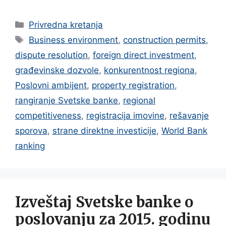
Categories
Privredna kretanja
Tags
Business environment
,
construction permits
,
dispute resolution
,
foreign direct investment
,
građevinske dozvole
,
konkurentnost regiona
,
Poslovni ambijent
,
property registration
,
rangiranje Svetske banke
,
regional
competitiveness
,
registracija imovine
,
rešavanje
sporova
,
strane direktne investicije
,
World Bank
ranking
Izveštaj Svetske banke o
poslovanju za 2015. godinu