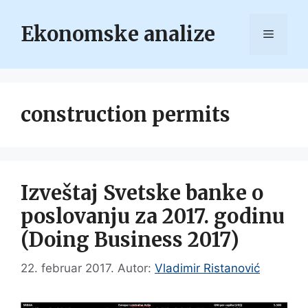
Skip
to
Ekonomske analize
Menu
content
construction permits
Izveštaj Svetske banke o
poslovanju za 2017. godinu
(Doing Business 2017)
22. februar 2017.
Autor:
Vladimir Ristanović