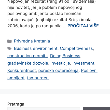
Nepovoljan rezultat (rang 91 od 189 zemalja)
nije novitet, jer je poblem nepovoljnog
poslovnog ambijenta postao hroničan i
zabrinjavajući (najbolji rezultat Srbija imala
2006, kada je po rangu bila …
PROČITAJ VIŠE
Categories
Privredna kretanja
Tags
Business environment
,
Competitiveness
,
construction permits
,
Doing Business
,
građevinske dozvole
,
Investicije
,
Investment
,
Konkurentnost
,
poreska opterećenja
,
Poslovni
ambijent
,
tax burden
Pretraga