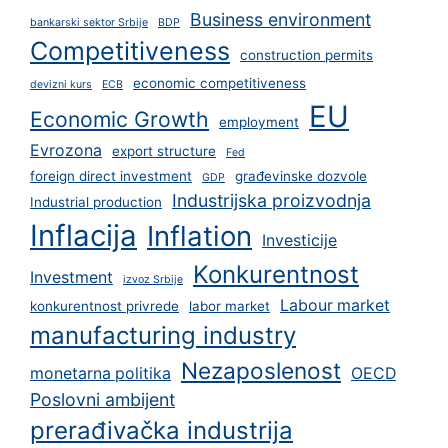
Business environment
bankarski sektor Srbije
BDP
Competitiveness
construction permits
economic competitiveness
devizni kurs
ECB
EU
Economic Growth
employment
Evrozona
export structure
Fed
foreign direct investment
građevinske dozvole
GDP
Industrijska proizvodnja
Industrial production
Inflacija
Inflation
Investicije
Konkurentnost
Investment
izvoz Srbije
Labour market
konkurentnost privrede
labor market
manufacturing industry
Nezaposlenost
monetarna politika
OECD
Poslovni ambijent
prerađivačka industrija