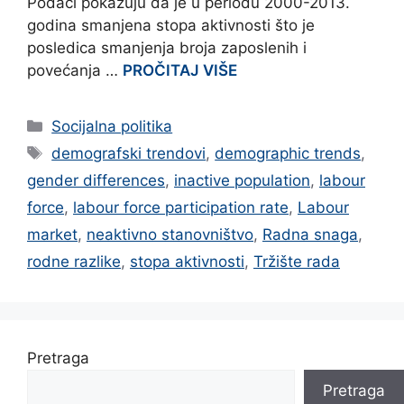
Podaci pokazuju da je u periodu 2000-2013.
godina smanjena stopa aktivnosti što je
posledica smanjenja broja zaposlenih i
povećanja …
PROČITAJ VIŠE
Categories
Socijalna politika
Tags
demografski trendovi
,
demographic trends
,
gender differences
,
inactive population
,
labour
force
,
labour force participation rate
,
Labour
market
,
neaktivno stanovništvo
,
Radna snaga
,
rodne razlike
,
stopa aktivnosti
,
Tržište rada
Pretraga
Pretraga