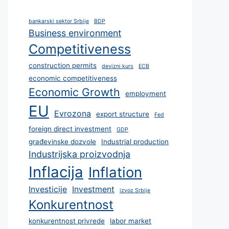
bankarski sektor Srbije
BDP
Business environment
Competitiveness
construction permits
devizni kurs
ECB
economic competitiveness
Economic Growth
employment
EU
Evrozona
export structure
Fed
foreign direct investment
GDP
građevinske dozvole
Industrial production
Industrijska proizvodnja
Inflacija
Inflation
Investicije
Investment
izvoz Srbije
Konkurentnost
konkurentnost privrede
labor market