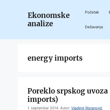
Skip
to
Početak
Ekonomske
content
analize
Dešavanja
energy imports
Poreklo srpskog uvoza 
imports)
1. septembar 2014.
Autor:
Vladimir Ristanović