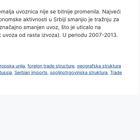
alja uvoznica nije se bitnije promenila. Najveći
nomske aktivnosti u Srbiji smanjio je tražnju za
značajno smanjen uvoz, što je uticalo na
ast uvoza od rasta izvoza). U periodu 2007-2013.
ropska unija
,
foreign trade structure
,
geografska struktura
Russia
,
Serbian imports
,
spoljnotrgovinska struktura
,
Trade