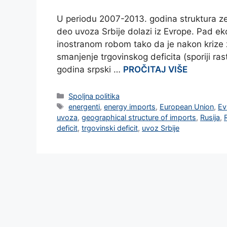
U periodu 2007-2013. godina struktura zem
deo uvoza Srbije dolazi iz Evrope. Pad eko
inostranom robom tako da je nakon krize 
smanjenje trgovinskog deficita (sporiji r
godina srpski …
PROČITAJ VIŠE
Categories
Spoljna politika
Tags
energenti
,
energy imports
,
European Union
,
Ev
uvoza
,
geographical structure of imports
,
Rusija
,
deficit
,
trgovinski deficit
,
uvoz Srbije