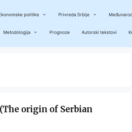
Ekonomske politike
Privreda Srbije
Međunarod
Metodologija
Prognoze
Autorski tekstovi
K
(The origin of Serbian