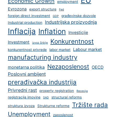
EU
Economic Growth
employment
Evrozona
export structure
Fed
foreign direct investment
građevinske dozvole
GDP
Industrijska proizvodnja
Industrial production
Inflacija
Inflation
Investicije
Konkurentnost
Investment
izvoz Srbije
Labour market
konkurentnost privrede
labor market
manufacturing industry
Nezaposlenost
monetarna politika
OECD
Poslovni ambijent
prerađivačka industrija
Privredni rast
property registration
Recesija
registracija imovine
structural reforms
SAD
Tržište rada
struktura izvoza
Strukturne reforme
Unemployment
zaposlenost