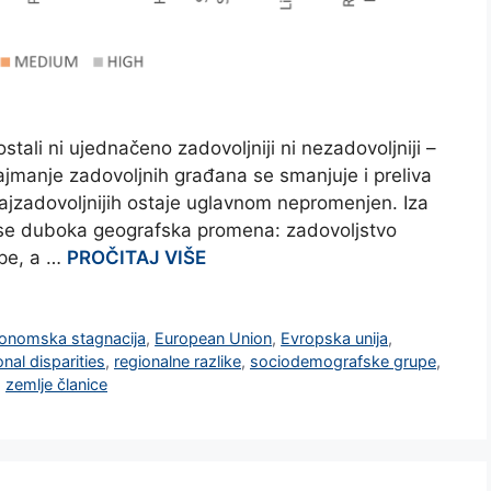
tali ni ujednačeno zadovoljniji ni nezadovoljniji –
ajmanje zadovoljnih građana se smanjuje i preliva
ajzadovoljnijih ostaje uglavnom nepromenjen. Iza
e se duboka geografska promena: zadovoljstvo
ope, a …
PROČITAJ VIŠE
onomska stagnacija
,
European Union
,
Evropska unija
,
onal disparities
,
regionalne razlike
,
sociodemografske grupe
,
,
zemlje članice