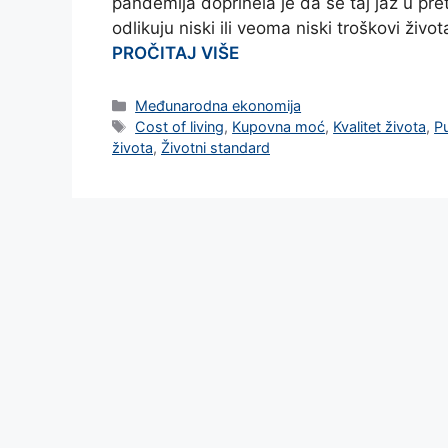
pandemija doprinela je da se taj jaz u pr
odlikuju niski ili veoma niski troškovi živ
PROČITAJ VIŠE
Categories
Međunarodna ekonomija
Tags
Cost of living
,
Kupovna moć
,
Kvalitet života
,
P
života
,
Životni standard