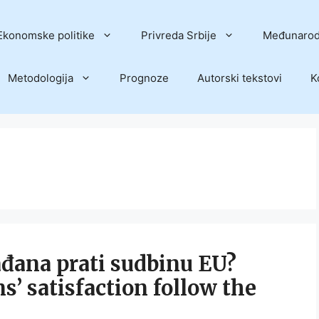
Ekonomske politike
Privreda Srbije
Međunarod
Metodologija
Prognoze
Autorski tekstovi
K
ađana prati sudbinu EU?
’ satisfaction follow the