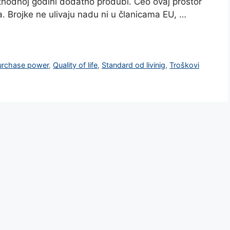
ethodnoj godini dodatno produbi. Ceo ovaj prostor
ota. Brojke ne ulivaju nadu ni u članicama EU, …
urchase power
,
Quality of life
,
Standard od livinig
,
Troškovi