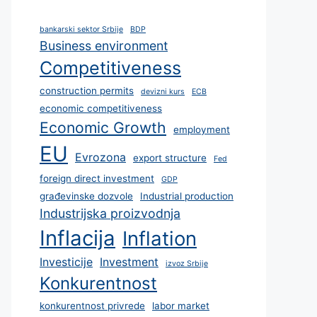
bankarski sektor Srbije
BDP
Business environment
Competitiveness
construction permits
devizni kurs
ECB
economic competitiveness
Economic Growth
employment
EU
Evrozona
export structure
Fed
foreign direct investment
GDP
građevinske dozvole
Industrial production
Industrijska proizvodnja
Inflacija
Inflation
Investicije
Investment
izvoz Srbije
Konkurentnost
konkurentnost privrede
labor market