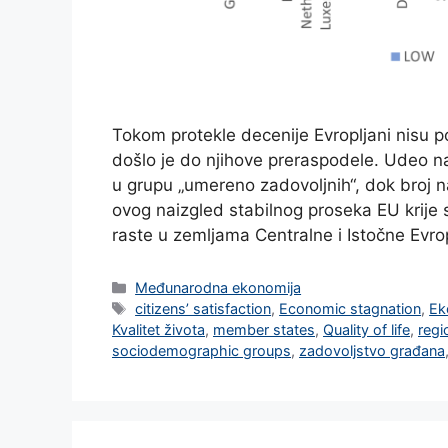
Tokom protekle decenije Evropljani nisu pos
došlo je do njihove preraspodele. Udeo n
u grupu „umereno zadovoljnih“, dok broj n
ovog naizgled stabilnog proseka EU krij
raste u zemljama Centralne i Istočne Evr
Categories
Međunarodna ekonomija
Tags
citizens’ satisfaction
,
Economic stagnation
,
Ek
Kvalitet života
,
member states
,
Quality of life
,
regi
sociodemographic groups
,
zadovoljstvo građana