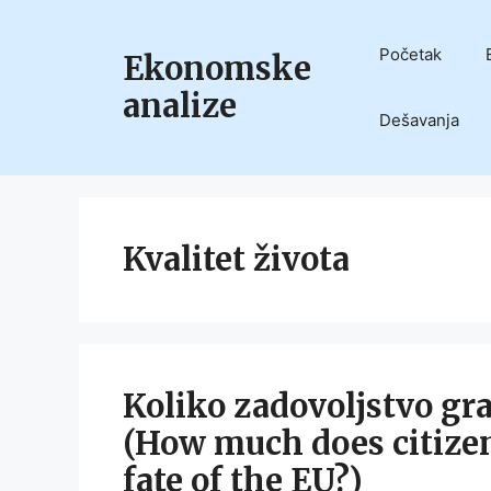
Skip
to
Početak
Ekonomske
content
analize
Dešavanja
Kvalitet života
Koliko zadovoljstvo gr
(How much does citizens
fate of the EU?)