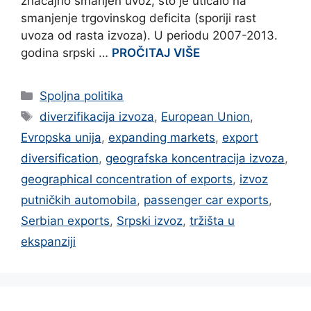
značajno smanjen uvoz, što je uticalo na
smanjenje trgovinskog deficita (sporiji rast
uvoza od rasta izvoza). U periodu 2007-2013.
godina srpski …
PROČITAJ VIŠE
Categories
Spoljna politika
Tags
diverzifikacija izvoza
,
European Union
,
Evropska unija
,
expanding markets
,
export
diversification
,
geografska koncentracija izvoza
,
geographical concentration of exports
,
izvoz
putničkih automobila
,
passenger car exports
,
Serbian exports
,
Srpski izvoz
,
tržišta u
ekspanziji