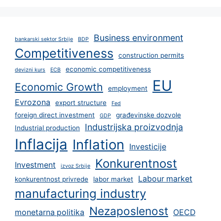
Business environment
bankarski sektor Srbije
BDP
Competitiveness
construction permits
economic competitiveness
devizni kurs
ECB
EU
Economic Growth
employment
Evrozona
export structure
Fed
foreign direct investment
građevinske dozvole
GDP
Industrijska proizvodnja
Industrial production
Inflacija
Inflation
Investicije
Konkurentnost
Investment
izvoz Srbije
Labour market
konkurentnost privrede
labor market
manufacturing industry
Nezaposlenost
monetarna politika
OECD