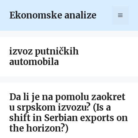
Skip
to
Ekonomske analize
Menu
content
izvoz putničkih
automobila
Da li je na pomolu zaokret
u srpskom izvozu? (Is a
shift in Serbian exports on
the horizon?)