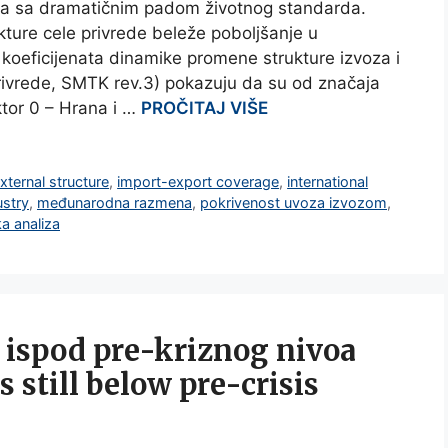
ava sa dramatičnim padom životnog standarda.
kture cele privrede beleže poboljšanje u
koeficijenata dinamike promene strukture izvoza i
 privrede, SMTK rev.3) pokazuju da su od značaja
ktor 0 – Hrana i …
PROČITAJ VIŠE
xternal structure
,
import-export coverage
,
international
ustry
,
međunarodna razmena
,
pokrivenost uvoza izvozom
,
a analiza
k ispod pre-kriznog nivoa
s still below pre-crisis