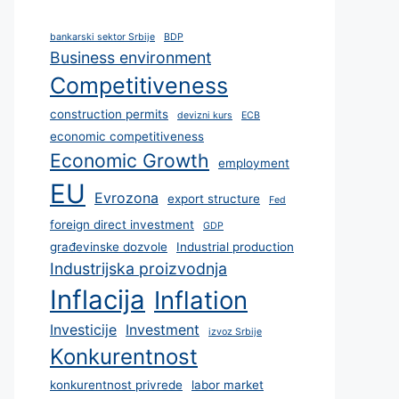
bankarski sektor Srbije
BDP
Business environment
Competitiveness
construction permits
devizni kurs
ECB
economic competitiveness
Economic Growth
employment
EU
Evrozona
export structure
Fed
foreign direct investment
GDP
građevinske dozvole
Industrial production
Industrijska proizvodnja
Inflacija
Inflation
Investicije
Investment
izvoz Srbije
Konkurentnost
konkurentnost privrede
labor market