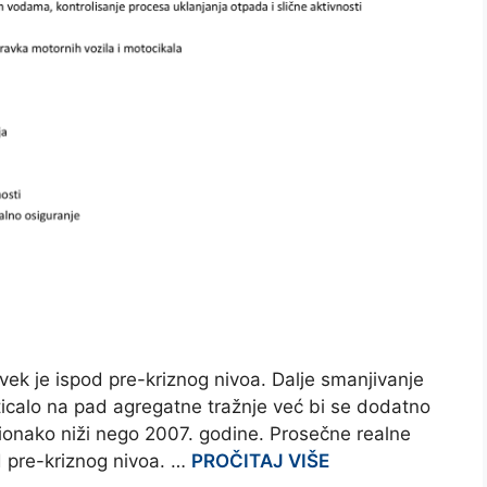
vek je ispod pre-kriznog nivoa. Dalje smanjivanje
ticalo na pad agregatne tražnje već bi se dodatno
e ionako niži nego 2007. godine. Prosečne realne
d pre-kriznog nivoa. …
PROČITAJ VIŠE