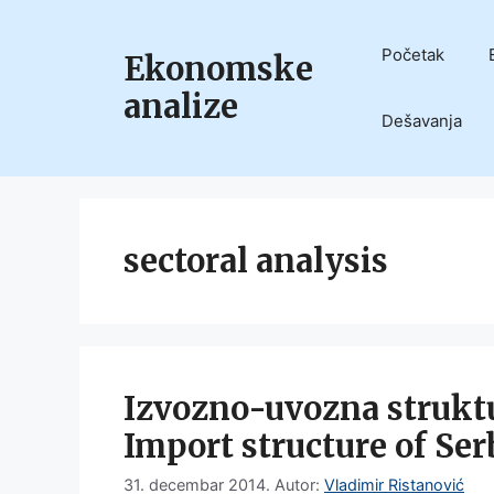
Skip
to
Početak
Ekonomske
content
analize
Dešavanja
sectoral analysis
Izvozno-uvozna struktu
Import structure of Se
31. decembar 2014.
Autor:
Vladimir Ristanović