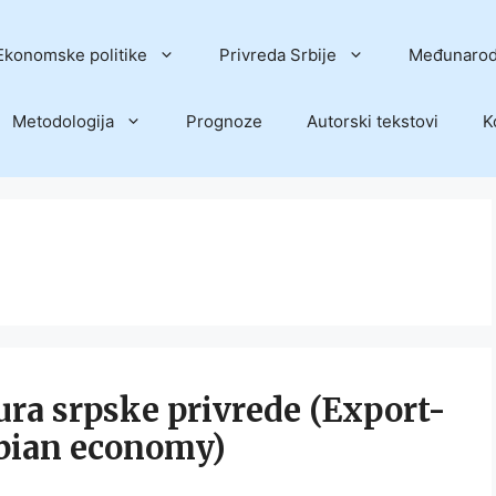
Ekonomske politike
Privreda Srbije
Međunarod
Metodologija
Prognoze
Autorski tekstovi
K
ra srpske privrede (Export-
rbian economy)