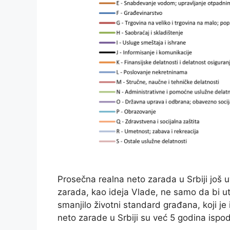
Prosečna realna neto zarada u Srbiji još u
zarada, kao ideja Vlade, ne samo da bi u
smanjilo životni standard građana, koji j
neto zarade u Srbiji su već 5 godina ispo