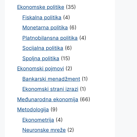
Ekonomske politike
(35)
Fiskalna politika
(4)
Monetarna politika
(6)
Platnobilansna politika
(4)
Socijalna politika
(6)
Spoljna politika
(15)
Ekonomski pojmovi
(2)
Bankarski menadžment
(1)
Ekonomski strani izrazi
(1)
Međunarodna ekonomija
(66)
Metodologija
(9)
Ekonometrija
(4)
Neuronske mreže
(2)