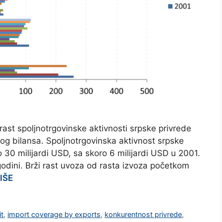
ast spoljnotrgovinske aktivnosti srpske privrede
kog bilansa. Spoljnotrgovinska aktivnost srpske
30 milijardi USD, sa skoro 6 milijardi USD u 2001.
godini. Brži rast uvoza od rasta izvoza početkom
IŠE
it
,
import coverage by exports
,
konkurentnost privrede
,