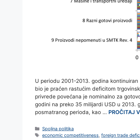
U periodu 2001-2013. godina kontinuiran r
bio je praćen rastućim deficitom trgovins
privrede povećana je nominalno za gotovo 
godini na preko 35 milijardi USD u 2013. 
posmatranog perioda, kao …
PROČITAJ V
Categories
Spoljna politika
Tags
economic competitiveness
,
foreign trade defic