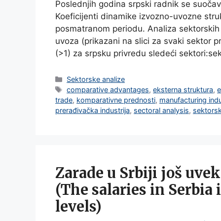
Poslednjih godina srpski radnik se suoč
Koeficijenti dinamike izvozno-uvozne stru
posmatranom periodu. Analiza sektorskih 
uvoza (prikazani na slici za svaki sektor
(>1) za srpsku privredu sledeći sektori:se
Categories
Sektorske analize
Tags
comparative advantages
,
eksterna struktura
,
e
trade
,
komparativne prednosti
,
manufacturing ind
prerađivačka industrija
,
sectoral analysis
,
sektorsk
Zarade u Srbiji još uve
(The salaries in Serbia i
levels)