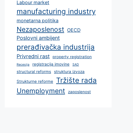
Labour market
manufacturing industry
monetarna politika
Nezaposlenost
OECD
Poslovni ambijent
prerađivačka industrija
Privredni rast
property registration
registracija imovine
Recesija
SAD
structural reforms
struktura izvoza
Tržište rada
Strukturne reforme
Unemployment
zaposlenost