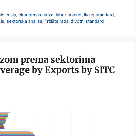
c crisis
,
ekonomska kriza
,
labor market
,
living standard
,
sis
,
sektorska analiza
,
Tržište rada
,
životni standard
ozom prema sektorima
verage by Exports by SITC