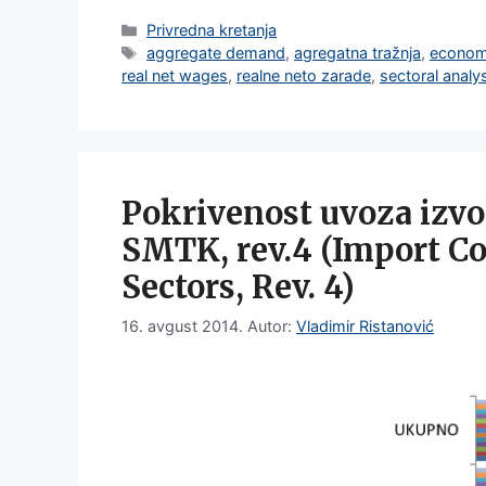
Categories
Privredna kretanja
Tags
aggregate demand
,
agregatna tražnja
,
economi
real net wages
,
realne neto zarade
,
sectoral analy
Pokrivenost uvoza izv
SMTK, rev.4 (Import Co
Sectors, Rev. 4)
16. avgust 2014.
Autor:
Vladimir Ristanović