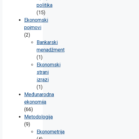
politika
(15)
Ekonomski
pojmovi
(2)
Bankarski
menadžment
(1)
Ekonomski
strani
izrazi
(1)
Međunarodna
ekonomija
(66)
Metodologija
(9)
Ekonometrija