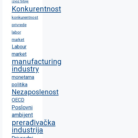
izvoz Srbije
Konkurentnost
konkurentnost
privrede
labor
market
Labour
market
manufacturing
industry
monetarna
politika
Nezaposlenost
OECD
Poslovni
ambijent
prerađivačka
industrija