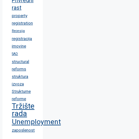
Privredni
rast
property
registration
Recesija
registracija
imovine
SAD
structural
reforms
struktura
izvoza
Strukturne
reforme
Tržište
rada
Unemployment
zaposlenost