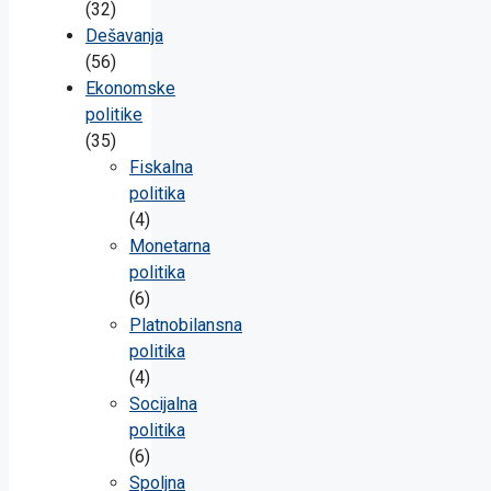
(32)
Dešavanja
(56)
Ekonomske
politike
(35)
Fiskalna
politika
(4)
Monetarna
politika
(6)
Platnobilansna
politika
(4)
Socijalna
politika
(6)
Spoljna