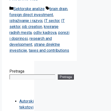
Categories
Tags
Sektorske analize
brain drain
,
foreign direct investment
,
istraživanje i razvoj
,
IT sector
,
IT
sektor
,
job creation
,
kreiranje
radnih mesta
,
odliv kadrova
,
porezi
i doprinosi
,
research and
development
,
strane direktne
investicije
,
taxes and contributions
Pretraga
Pretraga
Autorski
tekstovi