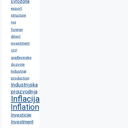
Evrozona
export
structure
Fed
foreign
direct
investment
GDP
građevinske
dozvole
Industrial
production
Industrijska
proizvodnja
Inflacija
Inflation
Investicije
Investment