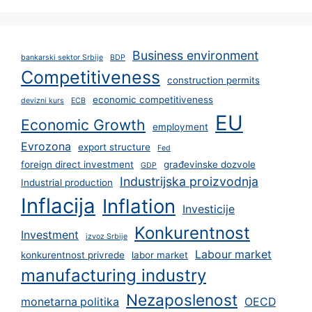
Business environment
bankarski sektor Srbije
BDP
Competitiveness
construction permits
economic competitiveness
devizni kurs
ECB
EU
Economic Growth
employment
Evrozona
export structure
Fed
foreign direct investment
građevinske dozvole
GDP
Industrijska proizvodnja
Industrial production
Inflacija
Inflation
Investicije
Konkurentnost
Investment
izvoz Srbije
Labour market
konkurentnost privrede
labor market
manufacturing industry
Nezaposlenost
monetarna politika
OECD