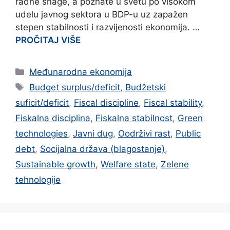
radne snage, a poznate u svetu po visokom
udelu javnog sektora u BDP-u uz zapažen
stepen stabilnosti i razvijenosti ekonomija. …
PROČITAJ VIŠE
Categories
Međunarodna ekonomija
Tags
Budget surplus/deficit
,
Budžetski
suficit/deficit
,
Fiscal discipline
,
Fiscal stability
,
Fiskalna disciplina
,
Fiskalna stabilnost
,
Green
technologies
,
Javni dug
,
Oodrživi rast
,
Public
debt
,
Socijalna država (blagostanje)
,
Sustainable growth
,
Welfare state
,
Zelene
tehnologije