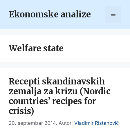
Skip
to
Ekonomske analize
Menu
content
Welfare state
Recepti skandinavskih
zemalja za krizu (Nordic
countries’ recipes for
crisis)
20. septembar 2014.
Autor:
Vladimir Ristanović