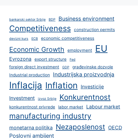
Business environment
bankarski sektor Srbije
BDP
Competitiveness
construction permits
economic competitiveness
devizni kurs
ECB
EU
Economic Growth
employment
Evrozona
export structure
Fed
foreign direct investment
građevinske dozvole
GDP
Industrijska proizvodnja
Industrial production
Inflacija
Inflation
Investicije
Konkurentnost
Investment
izvoz Srbije
Labour market
konkurentnost privrede
labor market
manufacturing industry
Nezaposlenost
monetarna politika
OECD
Poslovni ambijent