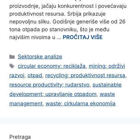
proizvodnje, jačaju konkurentnost i povećavaju
produktivnost resursa. Srbija prikazuje
nepovoljnu sliku. Godišnje generiše više od 26
tona otpada po stanovniku, što je među
najvišim nivoima u …
PROČITAJ VIŠE
Categories
Sektorske analize
Tags
circular economy; reciklaža
,
mining; održivi
razvoj
,
otpad
,
recycling; produktivnost resursa
,
resource productivity; rudarstvo
,
sustainable
development; upravljanje otpadom
,
waste
management
,
waste; cirkularna ekonomija
Pretraga