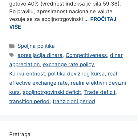
gotovo 40% (vrednost indeksa je bila 59,36).
Po pravilu, apresiranost nacionalne valute
vezuje se za spoljnotrgovinski …
PROČITAJ
VIŠE
Categories
Spoljna politika
Tags
apresijacija dinara
,
Competitiveness
,
dinar
appreciation
,
exchange rate policy
,
Konkurentnost
,
politika deviznog kursa
,
real
effective exchange rate
,
realni efektivni devizni
kurs
,
spoljnotrgovinski deficit
,
Trade deficit
,
transition period
,
tranzicioni period
Pretraga