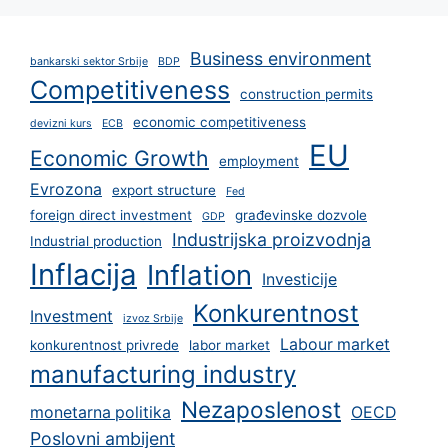
Business environment
bankarski sektor Srbije
BDP
Competitiveness
construction permits
economic competitiveness
devizni kurs
ECB
EU
Economic Growth
employment
Evrozona
export structure
Fed
foreign direct investment
građevinske dozvole
GDP
Industrijska proizvodnja
Industrial production
Inflacija
Inflation
Investicije
Konkurentnost
Investment
izvoz Srbije
Labour market
konkurentnost privrede
labor market
manufacturing industry
Nezaposlenost
monetarna politika
OECD
Poslovni ambijent