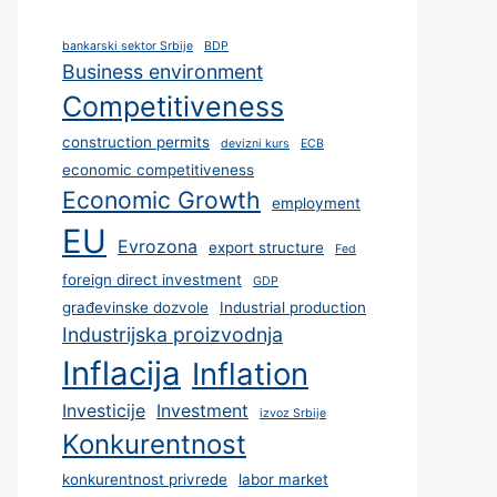
bankarski sektor Srbije
BDP
Business environment
Competitiveness
construction permits
devizni kurs
ECB
economic competitiveness
Economic Growth
employment
EU
Evrozona
export structure
Fed
foreign direct investment
GDP
građevinske dozvole
Industrial production
Industrijska proizvodnja
Inflacija
Inflation
Investicije
Investment
izvoz Srbije
Konkurentnost
konkurentnost privrede
labor market