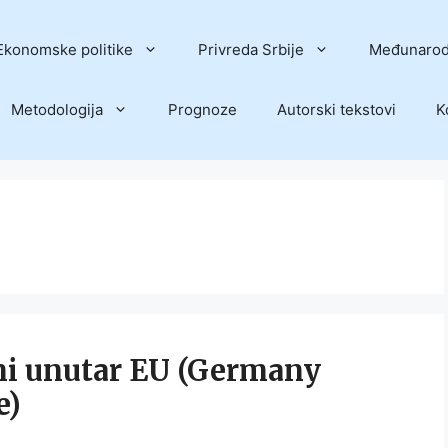
Ekonomske politike
Privreda Srbije
Međunarod
Metodologija
Prognoze
Autorski tekstovi
K
ni unutar EU (Germany
e)