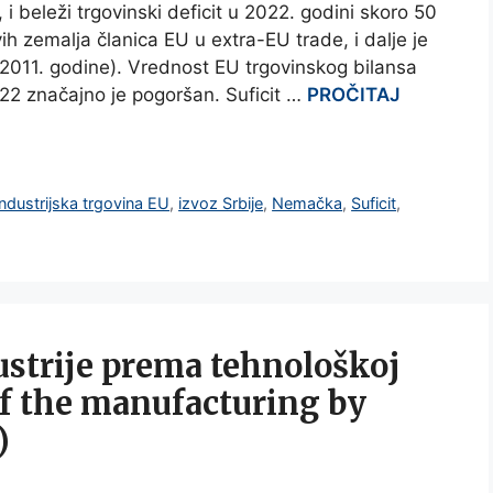
i beleži trgovinski deficit u 2022. godini skoro 50
h zemalja članica EU u extra-EU trade, i dalje je
 2011. godine). Vrednost EU trgovinskog bilansa
22 značajno je pogoršan. Suficit …
PROČITAJ
industrijska trgovina EU
,
izvoz Srbije
,
Nemačka
,
Suficit
,
ustrije prema tehnološkoj
of the manufacturing by
)