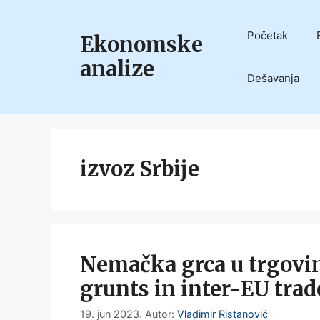
Skip
to
Početak
Ekonomske
content
analize
Dešavanja
izvoz Srbije
Nemačka grca u trgovi
grunts in inter-EU trad
19. jun 2023.
Autor:
Vladimir Ristanović