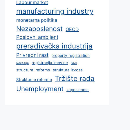
Labour market
manufacturing industry
monetarna politika
Nezaposlenost
OECD
Poslovni ambijent
prerađivačka industrija
Privredni rast
property registration
registracija imovine
Recesija
SAD
structural reforms
struktura izvoza
Tržište rada
Strukturne reforme
Unemployment
zaposlenost