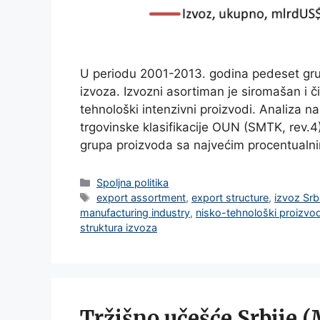
U periodu 2001-2013. godina pedeset gru
izvoza. Izvozni asortiman je siromašan i č
tehnološki intenzivni proizvodi. Analiza
trgovinske klasifikacije OUN (SMTK, rev.
grupa proizvoda sa najvećim procentual
Categories
Spoljna politika
Tags
export assortment
,
export structure
,
izvoz Srb
manufacturing industry
,
nisko-tehnološki proizvod
struktura izvoza
Tržišno učešće Srbije (