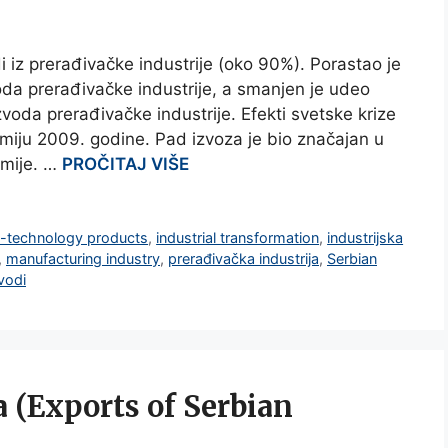
i iz prerađivačke industrije (oko 90%). Porastao je
oda prerađivačke industrije, a smanjen je udeo
zvoda prerađivačke industrije. Efekti svetske krize
miju 2009. godine. Pad izvoza je bio značajan u
omije. …
PROČITAJ VIŠE
-technology products
,
industrial transformation
,
industrijska
,
manufacturing industry
,
prerađivačka industrija
,
Serbian
vodi
a (Exports of Serbian