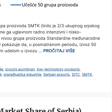
pa proizvoda SMTK činilo je 2/3 ukupnog srpskog
ine ga uglavnom radno intenzivni i nisko-
 na nivou grupa proizvoda Standardne međunarodne
4) pokazuje da, u posmatranom periodu, izvoz 50
nim udelom u izvozu …
PROČITAJ VIŠE
ije
,
izvozni asortiman
,
low-technology products
,
i
,
prerađivačka industrija
,
Serbian exports
,
SITC
,
SMTK
,
Market Share of Serbia)