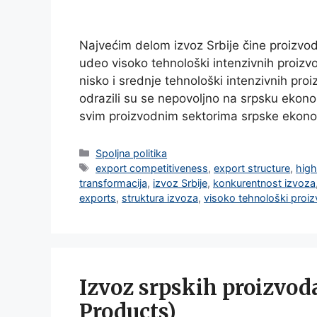
Najvećim delom izvoz Srbije čine proizvod
udeo visoko tehnološki intenzivnih proizv
nisko i srednje tehnološki intenzivnih proi
odrazili su se nepovoljno na srpsku ekono
svim proizvodnim sektorima srpske ekon
Categories
Spoljna politika
Tags
export competitiveness
,
export structure
,
high
transformacija
,
izvoz Srbije
,
konkurentnost izvoza
exports
,
struktura izvoza
,
visoko tehnološki proiz
Izvoz srpskih proizvod
Products)