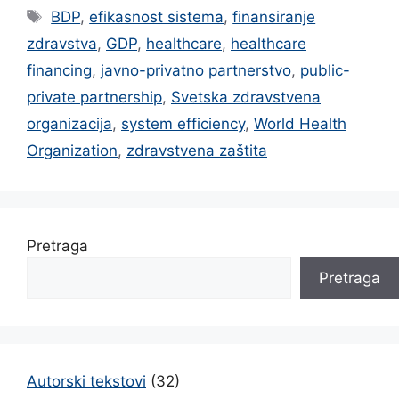
Tags
BDP
,
efikasnost sistema
,
finansiranje
zdravstva
,
GDP
,
healthcare
,
healthcare
financing
,
javno-privatno partnerstvo
,
public-
private partnership
,
Svetska zdravstvena
organizacija
,
system efficiency
,
World Health
Organization
,
zdravstvena zaštita
Pretraga
Pretraga
Autorski tekstovi
(32)