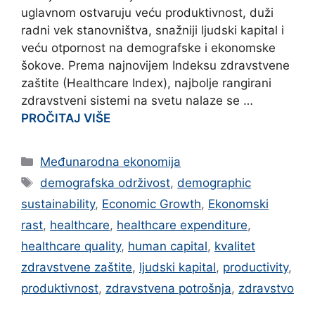
uglavnom ostvaruju veću produktivnost, duži
radni vek stanovništva, snažniji ljudski kapital i
veću otpornost na demografske i ekonomske
šokove. Prema najnovijem Indeksu zdravstvene
zaštite (Healthcare Index), najbolje rangirani
zdravstveni sistemi na svetu nalaze se …
PROČITAJ VIŠE
Categories
Međunarodna ekonomija
Tags
demografska održivost
,
demographic
sustainability
,
Economic Growth
,
Ekonomski
rast
,
healthcare
,
healthcare expenditure
,
healthcare quality
,
human capital
,
kvalitet
zdravstvene zaštite
,
ljudski kapital
,
productivity
,
produktivnost
,
zdravstvena potrošnja
,
zdravstvo