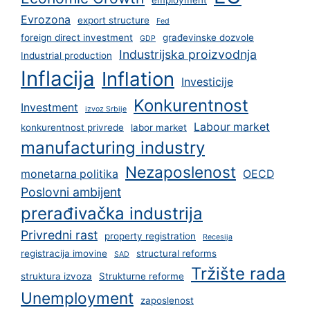
employment
Evrozona
export structure
Fed
foreign direct investment
građevinske dozvole
GDP
Industrijska proizvodnja
Industrial production
Inflacija
Inflation
Investicije
Konkurentnost
Investment
izvoz Srbije
Labour market
konkurentnost privrede
labor market
manufacturing industry
Nezaposlenost
monetarna politika
OECD
Poslovni ambijent
prerađivačka industrija
Privredni rast
property registration
Recesija
registracija imovine
structural reforms
SAD
Tržište rada
struktura izvoza
Strukturne reforme
Unemployment
zaposlenost