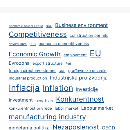
Business environment
bankarski sektor Srbije
BDP
Competitiveness
construction permits
economic competitiveness
devizni kurs
ECB
EU
Economic Growth
employment
Evrozona
export structure
Fed
foreign direct investment
građevinske dozvole
GDP
Industrijska proizvodnja
Industrial production
Inflacija
Inflation
Investicije
Konkurentnost
Investment
izvoz Srbije
Labour market
konkurentnost privrede
labor market
manufacturing industry
Nezaposlenost
monetarna politika
OECD