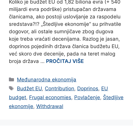
Koliko je budžet EU od 1,82 biliona evra (+ 540
milijardi evra podrške) pristupačan državama
članicama, ako postoji uslovljanje za raspodelu
sredstava?!? „Štedljive ekonomije“ su prihvatile
dogovor, ali ostale sumnjičave zbog dugova
koje treba vraćati decenijama. Razlog je jasan,
doprinos pojedinih država članica budžetu EU,
već skoro dve decenije, pada na teret malog
broja država …
PROČITAJ VIŠE
Categories
Međunarodna ekonomija
Tags
Budžet EU
,
Contribution
,
Doprinos
,
EU
budget
,
Frugal economies
,
Povlačenje
,
Štedljive
ekonomije
,
Withdrawal