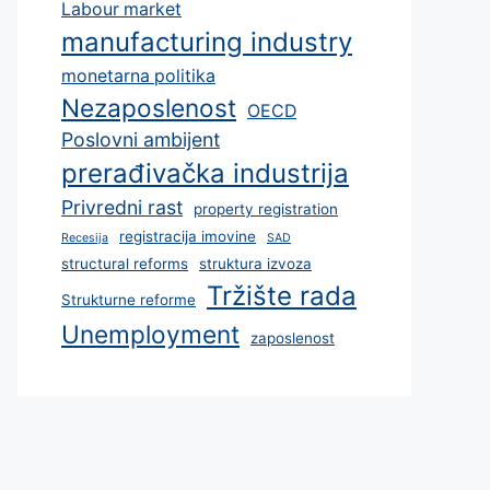
Labour market
manufacturing industry
monetarna politika
Nezaposlenost
OECD
Poslovni ambijent
prerađivačka industrija
Privredni rast
property registration
registracija imovine
Recesija
SAD
structural reforms
struktura izvoza
Tržište rada
Strukturne reforme
Unemployment
zaposlenost