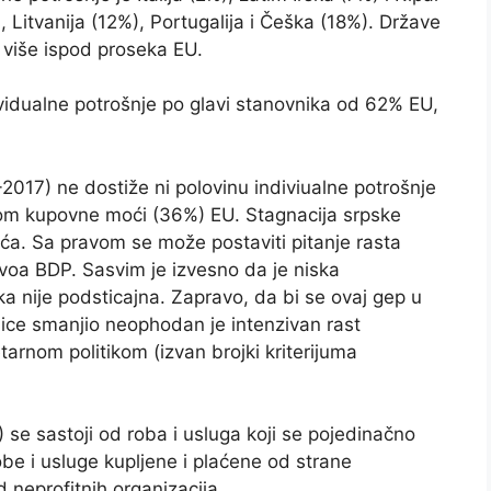
 Litvanija (12%), Portugalija i Češka (18%). Države
 više ispod proseka EU.
vidualne potrošnje po glavi stanovnika od 62% EU,
017) ne dostiže ni polovinu indiviualne potrošnje
om kupovne moći (36%) EU. Stagnacija srpske
ća. Sa pravom se može postaviti pitanje rasta
voa BDP. Sasvim je izvesno da je niska
ika nije podsticajna. Zapravo, da bi se ovaj gep u
ice smanjio neophodan je intenzivan rast
rnom politikom (izvan brojki kriterijuma
 se sastoji od roba i usluga koji se pojedinačno
obe i usluge kupljene i plaćene od strane
d neprofitnih organizacija.