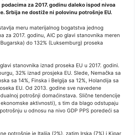
a podacima za 2017. godinu daleko ispod nivoa
. Srbija ne dostiže ni polovinu potrošnje EU.
stavlja meru materijalnog bogatstva jednog
a za 2017. godinu, AIC po glavi stanovnika meren
 (Bugarska) do 132% (Luksemburg) proseka
 glavi stanovnika iznad proseka EU u 2017. godini.
mburgu, 32% iznad prosjeka EU. Slede, Nemačka sa
anska sa 14%, Finska i Belgija sa 12%, Holandija sa
roseka EU. Od 2013. godine sve navedene
idualnoj potrošnji domaćinstava. Slične tendencije
 ekonomske aktivnosti), s tim da blago odstupaju
eću potrošnju u odnosu na nivo GDP PPS poredeći sa
potrošnje je Italija (2%), zatim Irska (7%) i Kipar