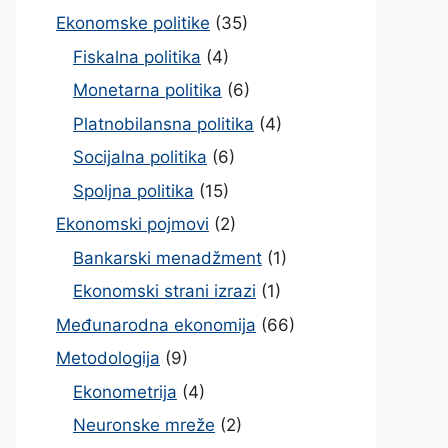
Ekonomske politike
(35)
Fiskalna politika
(4)
Monetarna politika
(6)
Platnobilansna politika
(4)
Socijalna politika
(6)
Spoljna politika
(15)
Ekonomski pojmovi
(2)
Bankarski menadžment
(1)
Ekonomski strani izrazi
(1)
Međunarodna ekonomija
(66)
Metodologija
(9)
Ekonometrija
(4)
Neuronske mreže
(2)