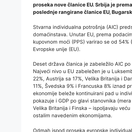
proseka nove članice EU. Srbija je prem
poslednje rangirane članice EU, Bugarske
Stvarna individualna potrošnja (AIC) pred
domaćinstava. Unutar EU, prema podacim
kupovnom moći (PPS) varirao se od 54%
Evropske unije (EU).
Deset država članica je zabeležilo AIC po
Najveći nivo u EU zabeležen je u Lukse
22%, Austrija sa 17%, Velika Britanija i D
11%, Švedska 9% i Francuska 8% iznad p
ekonomije beleže kontinuirani pad u indiv
pokazuje i GDP po glavi stanovnika (mera
Velika Britanija i Finska – ispoljavaju v
ostalim navedenim ekonomijama.
Odmah ispod proseka evropske individualne 