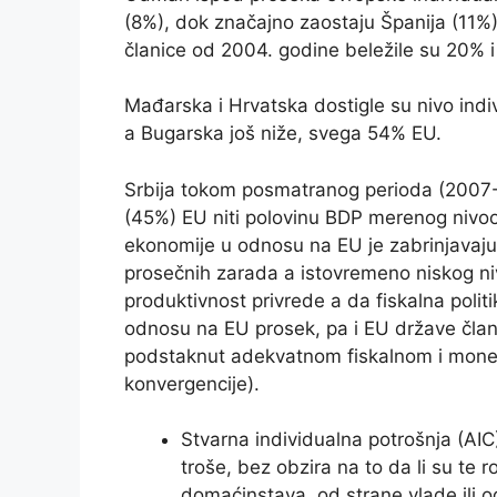
(8%), dok značajno zaostaju Španija (11%),
članice od 2004. godine beležile su 20% i
Mađarska i Hrvatska dostigle su nivo indi
a Bugarska još niže, svega 54% EU.
Srbija tokom posmatranog perioda (2007-2
(45%) EU niti polovinu BDP merenog nivo
ekonomije u odnosu na EU je zabrinjavaju
prosečnih zarada a istovremeno niskog ni
produktivnost privrede a da fiskalna polit
odnosu na EU prosek, pa i EU države član
podstaknut adekvatnom fiskalnom i moneta
konvergencije).
Stvarna individualna potrošnja (AIC)
troše, bez obzira na to da li su te r
domaćinstava, od strane vlade ili o