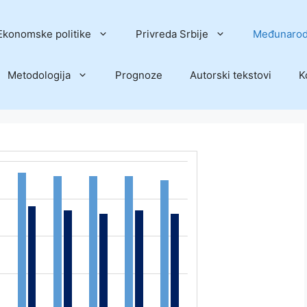
Ekonomske politike
Privreda Srbije
Međunarod
Metodologija
Prognoze
Autorski tekstovi
K