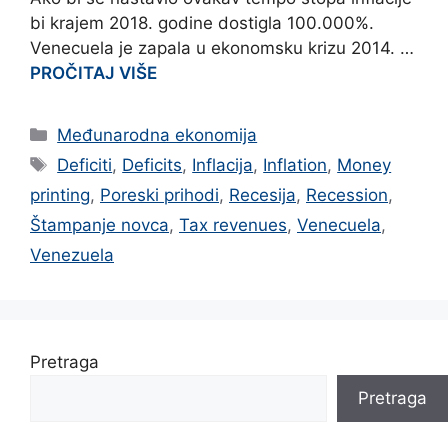
bi krajem 2018. godine dostigla 100.000%.
Venecuela je zapala u ekonomsku krizu 2014. …
PROČITAJ VIŠE
Categories
Međunarodna ekonomija
Tags
Deficiti
,
Deficits
,
Inflacija
,
Inflation
,
Money
printing
,
Poreski prihodi
,
Recesija
,
Recession
,
Štampanje novca
,
Tax revenues
,
Venecuela
,
Venezuela
Pretraga
Pretraga