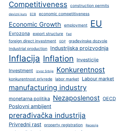
Competitiveness
construction permits
economic competitiveness
devizni kurs
ECB
EU
Economic Growth
employment
Evrozona
export structure
Fed
foreign direct investment
građevinske dozvole
GDP
Industrijska proizvodnja
Industrial production
Inflacija
Inflation
Investicije
Konkurentnost
Investment
izvoz Srbije
Labour market
konkurentnost privrede
labor market
manufacturing industry
Nezaposlenost
monetarna politika
OECD
Poslovni ambijent
prerađivačka industrija
Privredni rast
property registration
Recesija