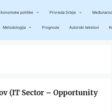
Ekonomske politike
Privreda Srbije
Međunarod
Metodologija
Prognoze
Autorski tekstovi
K
zov (IT Sector – Opportunity