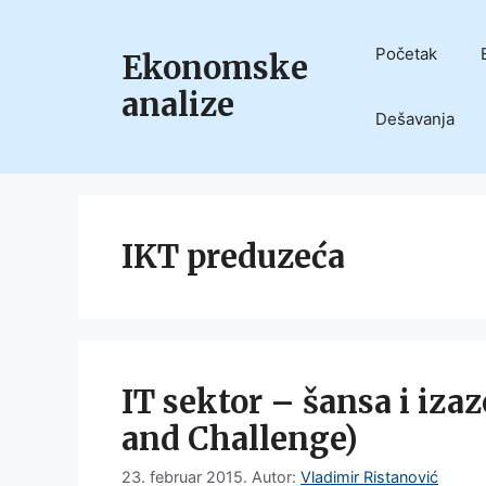
Skip
to
Početak
Ekonomske
content
analize
Dešavanja
IKT preduzeća
IT sektor – šansa i iza
and Challenge)
23. februar 2015.
Autor:
Vladimir Ristanović