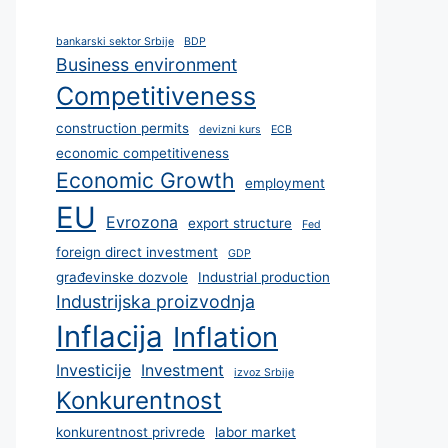
bankarski sektor Srbije
BDP
Business environment
Competitiveness
construction permits
devizni kurs
ECB
economic competitiveness
Economic Growth
employment
EU
Evrozona
export structure
Fed
foreign direct investment
GDP
građevinske dozvole
Industrial production
Industrijska proizvodnja
Inflacija
Inflation
Investicije
Investment
izvoz Srbije
Konkurentnost
konkurentnost privrede
labor market