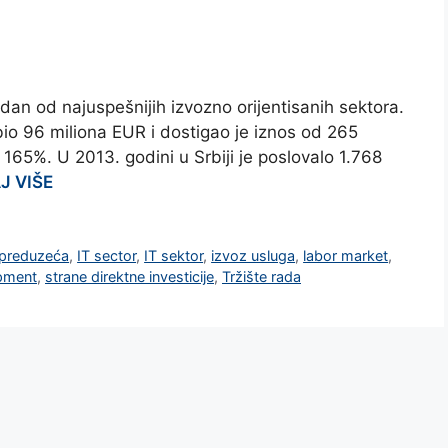
edan od najuspešnijih izvozno orijentisanih sektora.
bio 96 miliona EUR i dostigao je iznos od 265
 165%. U 2013. godini u Srbiji je poslovalo 1.768
J VIŠE
 preduzeća
,
IT sector
,
IT sektor
,
izvoz usluga
,
labor market
,
pment
,
strane direktne investicije
,
Tržište rada