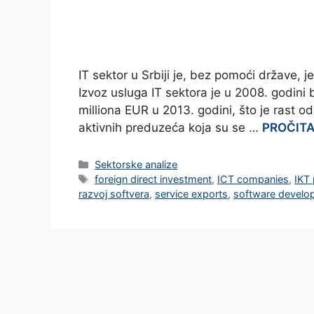
IT sektor u Srbiji je, bez pomoći države, j
Izvoz usluga IT sektora je u 2008. godini 
milliona EUR u 2013. godini, što je rast od
aktivnih preduzeća koja su se …
PROČITA
Categories
Sektorske analize
Tags
foreign direct investment
,
ICT companies
,
IKT
razvoj softvera
,
service exports
,
software develo