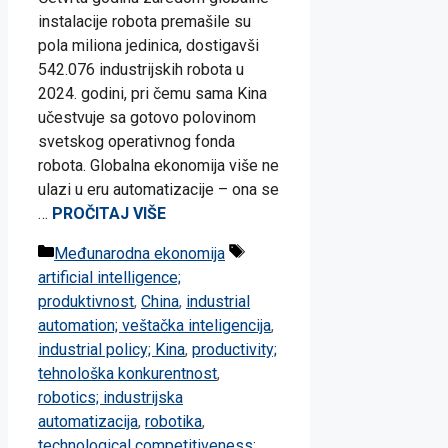
instalacije robota premašile su
pola miliona jedinica, dostigavši
542.076 industrijskih robota u
2024. godini, pri čemu sama Kina
učestvuje sa gotovo polovinom
svetskog operativnog fonda
robota. Globalna ekonomija više ne
ulazi u eru automatizacije – ona se
…
PROČITAJ VIŠE
Categories
Tags
Međunarodna ekonomija
artificial intelligence;
produktivnost
,
China
,
industrial
automation; veštačka inteligencija
,
industrial policy; Kina
,
productivity;
tehnološka konkurentnost
,
robotics; industrijska
automatizacija
,
robotika
,
technological competitiveness;