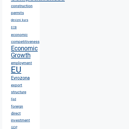
construction
permits
devizni kurs
ECB
economic
competitiveness
Economic
Growth
employment
EU
Evrozona
export
structure
Fed
foreign
direct
investment
GDP