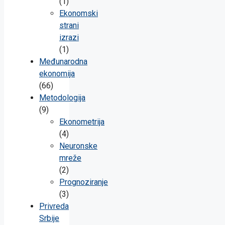
(1)
Ekonomski
strani
izrazi
(1)
Međunarodna
ekonomija
(66)
Metodologija
(9)
Ekonometrija
(4)
Neuronske
mreže
(2)
Prognoziranje
(3)
Privreda
Srbije