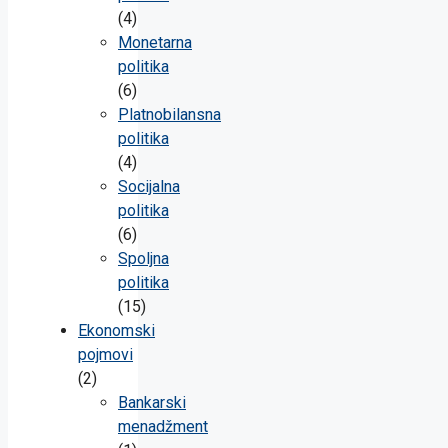
(4)
Monetarna
politika
(6)
Platnobilansna
politika
(4)
Socijalna
politika
(6)
Spoljna
politika
(15)
Ekonomski
pojmovi
(2)
Bankarski
menadžment