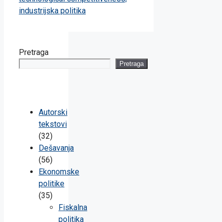
industrijska politika
Pretraga
Pretraga
Autorski
tekstovi
(32)
Dešavanja
(56)
Ekonomske
politike
(35)
Fiskalna
politika