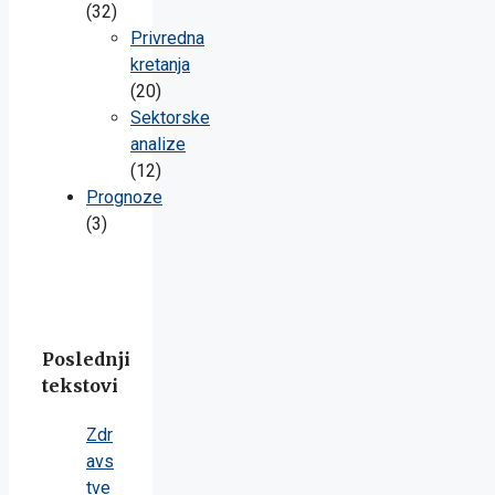
(32)
Privredna
kretanja
(20)
Sektorske
analize
(12)
Prognoze
(3)
Poslednji
tekstovi
Zdr
avs
tve