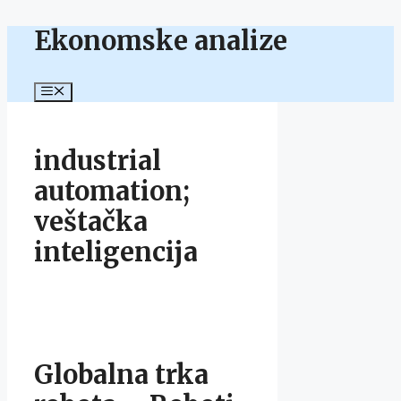
Ekonomske analize
Skip
to
content
Menu
industrial
automation;
veštačka
inteligencija
Globalna trka