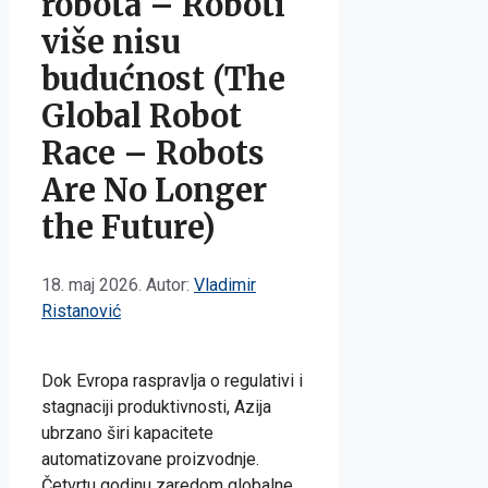
robota – Roboti
više nisu
budućnost (The
Global Robot
Race – Robots
Are No Longer
the Future)
18. maj 2026.
Autor:
Vladimir
Ristanović
Dok Evropa raspravlja o regulativi i
stagnaciji produktivnosti, Azija
ubrzano širi kapacitete
automatizovane proizvodnje.
Četvrtu godinu zaredom globalne