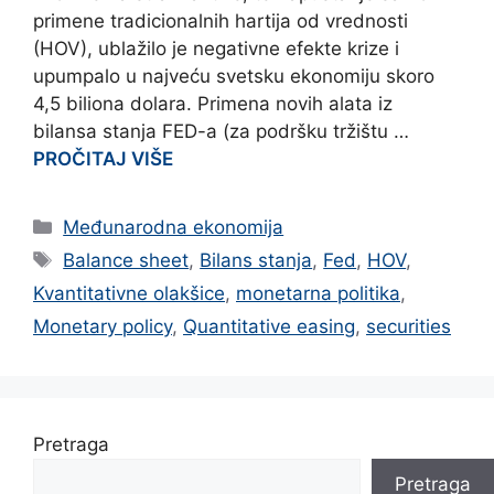
primene tradicionalnih hartija od vrednosti
(HOV), ublažilo je negativne efekte krize i
upumpalo u najveću svetsku ekonomiju skoro
4,5 biliona dolara. Primena novih alata iz
bilansa stanja FED-a (za podršku tržištu …
PROČITAJ VIŠE
Categories
Međunarodna ekonomija
Tags
Balance sheet
,
Bilans stanja
,
Fed
,
HOV
,
Kvantitativne olakšice
,
monetarna politika
,
Monetary policy
,
Quantitative easing
,
securities
Pretraga
Pretraga