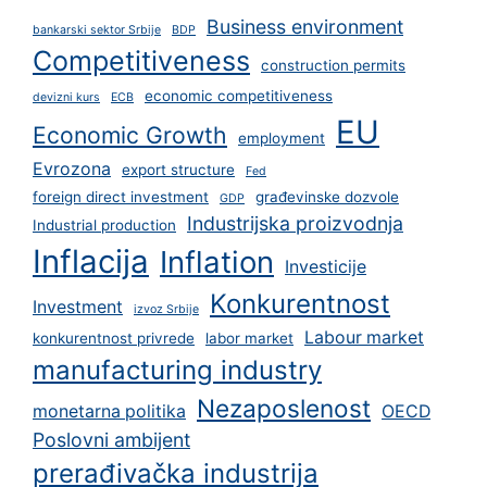
Business environment
bankarski sektor Srbije
BDP
Competitiveness
construction permits
economic competitiveness
devizni kurs
ECB
EU
Economic Growth
employment
Evrozona
export structure
Fed
foreign direct investment
građevinske dozvole
GDP
Industrijska proizvodnja
Industrial production
Inflacija
Inflation
Investicije
Konkurentnost
Investment
izvoz Srbije
Labour market
konkurentnost privrede
labor market
manufacturing industry
Nezaposlenost
monetarna politika
OECD
Poslovni ambijent
prerađivačka industrija